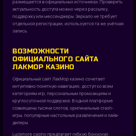
CKM
размещается в официальных источниках. Проверить
актуальность доступа можно через рассылку,
поддержку или мессенджеры. Зеркало не требует
отдельной регистрации, используется та же учётная
запись.
ВОЗМОЖНОСТИ
ОФИЦИАЛЬНОГО САЙТА
ЛАКМОР КАЗИНО
Официальный сайт ЛакМор казино сочетает
интуитивно понятную навигацию, доступ ко всем
категориям игр, персональным промоакциям и
круглосуточной поддержке. В одной платформе
совмещены тысячи слотов, оригинальные crash-
игры, популярные настольные развлечения и лайв-
дилеры.
Luckmore casino предлагает гибкую бонусную