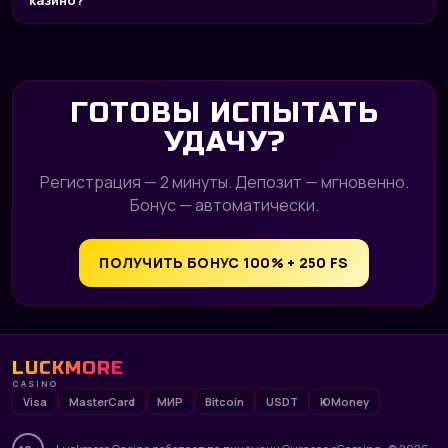
казино?
ГОТОВЫ ИСПЫТАТЬ
УДАЧУ?
Регистрация — 2 минуты. Депозит — мгновенно.
Бонус — автоматически.
ПОЛУЧИТЬ БОНУС 100% + 250 FS
LUCKMORE
CASINO
Visa
MasterCard
МИР
Bitcoin
USDT
ЮMoney