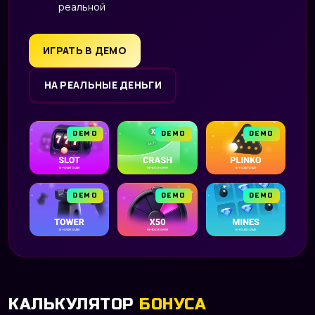
реальной
ИГРАТЬ В ДЕМО
НА РЕАЛЬНЫЕ ДЕНЬГИ
DEMO
DEMO
DEMO
DEMO
DEMO
DEMO
КАЛЬКУЛЯТОР
БОНУСА