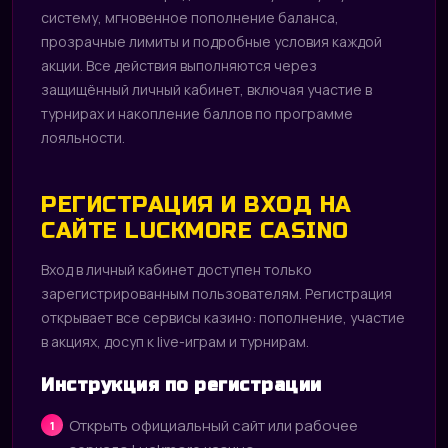
систему, мгновенное пополнение баланса,
прозрачные лимиты и подробные условия каждой
акции. Все действия выполняются через
защищённый личный кабинет, включая участие в
турнирах и накопление баллов по программе
лояльности.
РЕГИСТРАЦИЯ И ВХОД НА
САЙТЕ LUCKMORE CASINO
Вход в личный кабинет доступен только
зарегистрированным пользователям. Регистрация
открывает все сервисы казино: пополнение, участие
в акциях, досуп к live-играм и турнирам.
Инструкция по регистрации
Открыть официальный сайт или рабочее