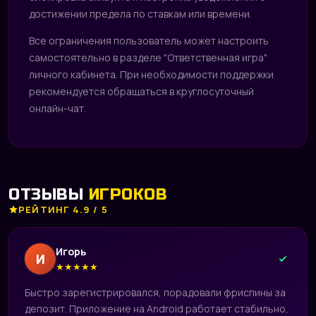
достижении предела по ставкам или времени.
Все ограничения пользователь может настроить
самостоятельно в разделе "Ответственная игра"
личного кабинета. При необходимости поддержки
рекомендуется обращаться в круглосуточный
онлайн-чат.
ОТЗЫВЫ
ИГРОКОВ
РЕЙТИНГ 4.9 / 5
Игорь
И
★
★
★
★
★
Быстро зарегистрировался, порадовали фриспины за
депозит. Приложение на Android работает стабильно,