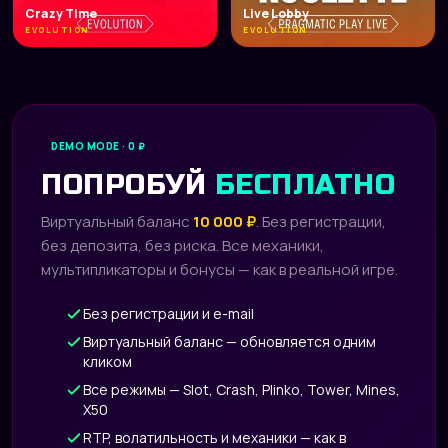
Crazy Time
Live Lobby
EVOLUTION
EVOLUTION
DEMO MODE · 0 ₽
ПОПРОБУЙ
БЕСПЛАТНО
Виртуальный баланс
10 000 ₽
. Без регистрации,
без депозита, без риска. Все механики,
мультипликаторы и бонусы — как в реальной игре.
Без регистрации и e-mail
Виртуальный баланс — обновляется одним
кликом
Все режимы — Slot, Crash, Plinko, Tower, Mines,
X50
RTP, волатильность и механики — как в