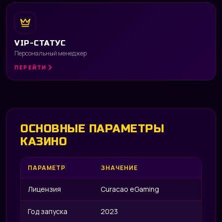
VIP-СТАТУС
Персональный менеджер
ПЕРЕЙТИ
ОСНОВНЫЕ ПАРАМЕТРЫ
КАЗИНО
ПАРАМЕТР
ЗНАЧЕНИЕ
Лицензия
Curacao eGaming
Год запуска
2023