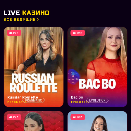
NETENT
PLAY’N GO
LIVE
КАЗИНО
ВСЕ ВЕДУЩИЕ
LIVE
LIVE
Russian Roulette
Bac Bo
PRAGMATIC
EVOLUTION
LIVE
LIVE