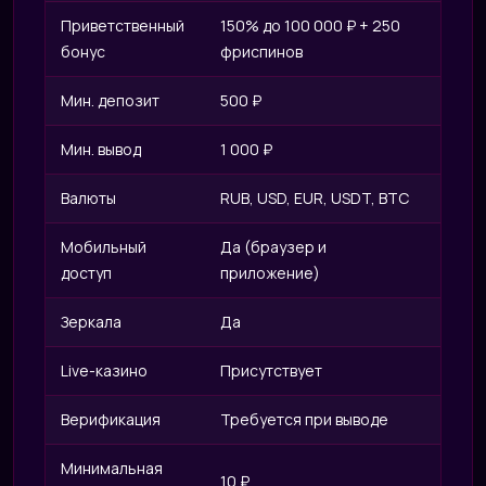
Приветственный
150% до 100 000 ₽ + 250
бонус
фриспинов
Мин. депозит
500 ₽
Мин. вывод
1 000 ₽
Валюты
RUB, USD, EUR, USDT, BTC
Мобильный
Да (браузер и
доступ
приложение)
Зеркала
Да
Live-казино
Присутствует
Верификация
Требуется при выводе
Минимальная
10 ₽