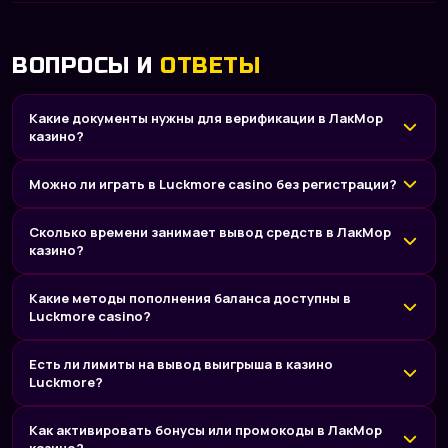
ВОПРОСЫ И
ОТВЕТЫ
Какие документы нужны для верификации в ЛакМор
казино?
Можно ли играть в Luckmore casino без регистрации?
Сколько времени занимает вывод средств в ЛакМор
казино?
Какие методы пополнения баланса доступны в
Luckmore casino?
Есть ли лимиты на вывод выигрыша в казино
Luckmore?
Как активировать бонусы или промокоды в ЛакМор