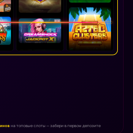
пинов
на топовые слоты — забери в первом депозите