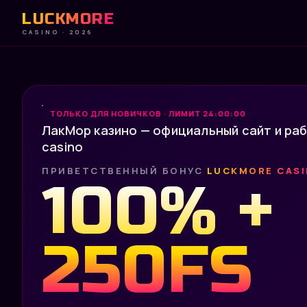
LUCKMORE
CASINO · 2026
ТОЛЬКО ДЛЯ НОВИЧКОВ · ЛИМИТ 24:00:00
ЛакМор казино — официальный сайт и ра
casino
ПРИВЕТСТВЕННЫЙ БОНУС
LUCKMORE CAS
100% +
250FS