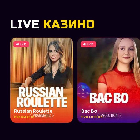
LIVE
КАЗИНО
LIVE
LIVE
Russian Roulette
Bac Bo
PRAGMATIC
EVOLUTION