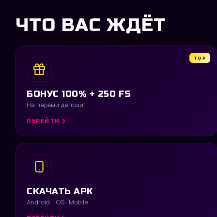
ЧТО ВАС ЖДЁТ
TOP
БОНУС 100% + 250 FS
На первый депозит
ПЕРЕЙТИ
СКАЧАТЬ APK
Android · iOS · Mobile