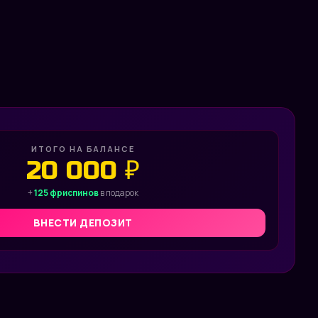
ИТОГО НА БАЛАНСЕ
20 000 ₽
+
125 фриспинов
в подарок
ВНЕСТИ ДЕПОЗИТ