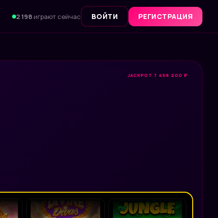
ВОЙТИ
РЕГИСТРАЦИЯ
2 198
играют сейчас
JACKPOT 7 458 200 ₽