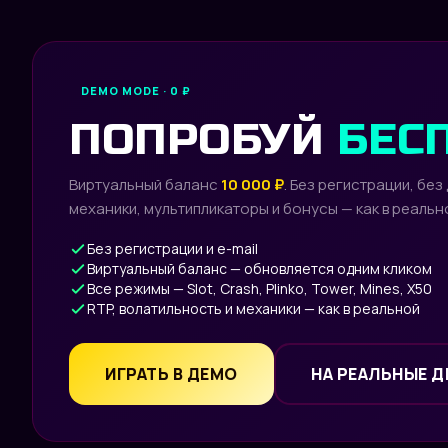
C
DEMO MODE · 0 ₽
ПОПРОБУЙ
БЕС
Виртуальный баланс
10 000 ₽
. Без регистрации, без
механики, мультипликаторы и бонусы — как в реально
Без регистрации и e-mail
Виртуальный баланс — обновляется одним кликом
Все режимы — Slot, Crash, Plinko, Tower, Mines, X50
RTP, волатильность и механики — как в реальной
ИГРАТЬ В ДЕМО
НА РЕАЛЬНЫЕ Д