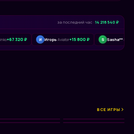
за последний час ·
14 218 540 ₽
20 ₽
+15 800 ₽
+42 000
Игорь
Sasha**
И
·
Aviator
S
·
Mines
ВСЕ ИГРЫ
Divine Divas
Dreamshock
TOP
Big Win x25
Fab Farm
PLAY’N GO
NETENT
NETENT
PLAY’N GO