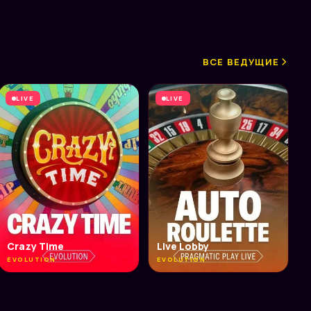
ВСЕ ВЕДУЩИЕ
LIVE
LIVE
Crazy Time
Live Lobby
EVOLUTION
EVOLUTION