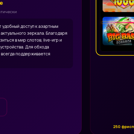
e
атически
 удобный доступ к азартным
актуального зеркала. Благодаря
ться в мир слотов, live-игр и
устройства. Для обхода
 всегда поддерживается
250 фрис