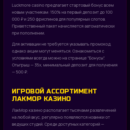
Luckmore casino предлагает стартовый бонус всем
новым участникам: 150% на первый депозит до 100
000 ₽ и 250 фриспинов для популярных слотов.
Приветственный пакет начисляется автоматически
при пополнении.
Для активации не требуется указывать промокод,
однако акции могут меняться. Ознакомиться с
условиями всегда можно на странице "Бонусы".
Отыгрыш — 35x, минимальный депозит для получения
— 500 ₽.
ИГРОВОЙ АССОРТИМЕНТ
ЛАКМОР КАЗИНО
ЛакМор казино располагает тысячами развлечений
на любой вкус, регулярно появляются новинки от
ведущих студий. Среди доступных категорий —