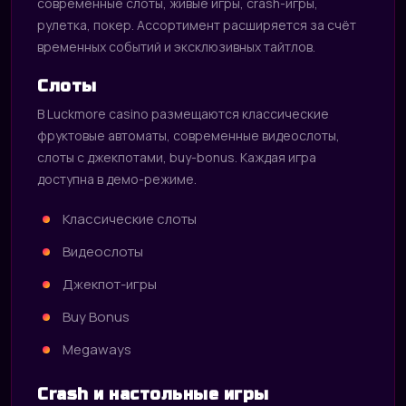
современные слоты, живые игры, crash-игры,
рулетка, покер. Ассортимент расширяется за счёт
временных событий и эксклюзивных тайтлов.
Слоты
В Luckmore casino размещаются классические
фруктовые автоматы, современные видеослоты,
слоты с джекпотами, buy-bonus. Каждая игра
доступна в демо-режиме.
Классические слоты
Видеослоты
Джекпот-игры
Buy Bonus
Megaways
Crash и настольные игры