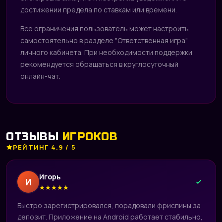
достижении предела по ставкам или времени.
Все ограничения пользователь может настроить
самостоятельно в разделе "Ответственная игра"
личного кабинета. При необходимости поддержки
рекомендуется обращаться в круглосуточный
онлайн-чат.
ОТЗЫВЫ
ИГРОКОВ
РЕЙТИНГ 4.9 / 5
Игорь
И
★
★
★
★
★
Быстро зарегистрировался, порадовали фриспины за
депозит. Приложение на Android работает стабильно,