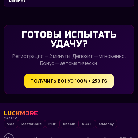
казино?
ГОТОВЫ ИСПЫТАТЬ
УДАЧУ?
Регистрация — 2 минуты. Депозит — мгновенно.
Бонус — автоматически.
ПОЛУЧИТЬ БОНУС 100% + 250 FS
LUCKMORE
CASINO
Visa
MasterCard
МИР
Bitcoin
USDT
ЮMoney