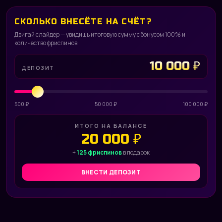
СКОЛЬКО ВНЕСЁТЕ НА СЧЁТ?
Двигай слайдер — увидишь итоговую сумму с бонусом 100% и
количество фриспинов
10 000 ₽
ДЕПОЗИТ
500 ₽
50 000 ₽
100 000 ₽
ИТОГО НА БАЛАНСЕ
20 000 ₽
+
125 фриспинов
в подарок
ВНЕСТИ ДЕПОЗИТ