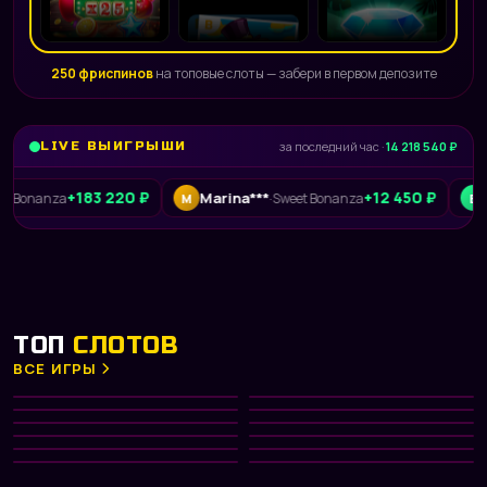
250 фриспинов
на топовые слоты — забери в первом депозите
LIVE ВЫИГРЫШИ
за последний час ·
14 218 540 ₽
+183 220 ₽
+12 450 ₽
Marina***
Валери
za
·
Sweet Bonanza
M
В
ТОП
СЛОТОВ
ВСЕ ИГРЫ
Gates of Olympus 1000
Big Bass Bonanza
HOT
Diamond of Jungle
Aztec Clusters
NEW
PRAGMATIC PLAY
PRAGMATIC PLAY
Divine Divas
Dreamshock
TOP
NETENT
PRAGMATIC PLAY
Hot Fruit
Phoenix Rising
NEW
PLAY’N GO
NETENT
Fruit Machine
Capymania Yellow
HOT
MICROGAMING
PLAY’N GO
Big Win x25
Fab Farm
MICROGAMING
PRAGMATIC PLAY