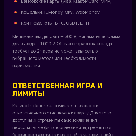
Банковские карты (Visa, MasterCard, МИР)
Кошельки: ЮMoney, Qiwi, WebMoney
Криптовалюты: BTC, USDT, ETH
Минимальный депозит — 500 ₽; минимальная сумма
для вывода — 1 000 ₽. Обычно обработка вывода
требует до 2 часов, но может зависеть от
выбранного метода или необходимости
верификации.
ОТВЕТСТВЕННАЯ ИГРА И
ЛИМИТЫ
Казино Luckmore напоминает о важности
ответственного отношения к азарту. Для этого
доступны инструменты самоисключения,
персональные финансовые лимиты, временная
блокировка аккаунта и настройка уведомлений о