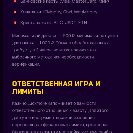
Банковские карты (Visa, MasterCard, МИР)
Кошельки: ЮMoney, Qiwi, WebMoney
Криптовалюты: BTC, USDT, ETH
Минимальный депозит — 500 ₽; минимальная сумма
для вывода — 1 000 ₽. Обычно обработка вывода
требует до 2 часов, но может зависеть от
выбранного метода или необходимости
верификации.
ОТВЕТСТВЕННАЯ ИГРА И
ЛИМИТЫ
Казино Luckmore напоминает о важности
ответственного отношения к азарту. Для этого
доступны инструменты самоисключения,
персональные финансовые лимиты, временная
блокировка аккаунта и настройка уведомлений о