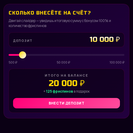
СКОЛЬКО ВНЕСЁТЕ НА СЧЁТ?
Двигай слайдер — увидишь итоговую сумму с бонусом 100% и
количество фриспинов
10 000 ₽
ДЕПОЗИТ
500 ₽
50 000 ₽
100 000 ₽
ИТОГО НА БАЛАНСЕ
20 000 ₽
+
125 фриспинов
в подарок
ВНЕСТИ ДЕПОЗИТ