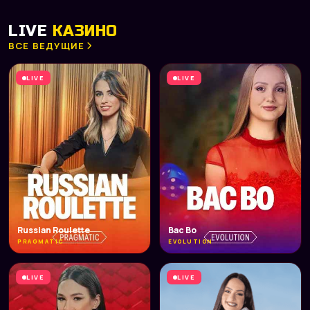
NETENT
PLAY’N GO
LIVE
КАЗИНО
ВСЕ ВЕДУЩИЕ
LIVE
LIVE
Russian Roulette
Bac Bo
PRAGMATIC
EVOLUTION
LIVE
LIVE