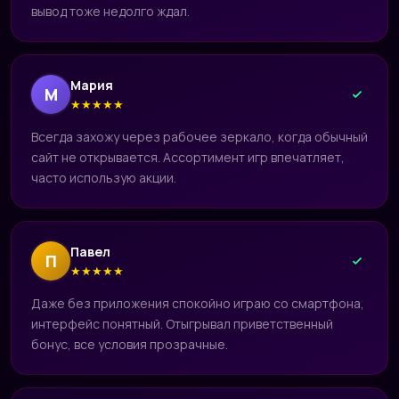
вывод тоже недолго ждал.
Мария
М
★
★
★
★
★
Всегда захожу через рабочее зеркало, когда обычный
сайт не открывается. Ассортимент игр впечатляет,
часто использую акции.
Павел
П
★
★
★
★
★
Даже без приложения спокойно играю со смартфона,
интерфейс понятный. Отыгрывал приветственный
бонус, все условия прозрачные.