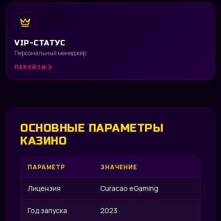
VIP-СТАТУС
Персональный менеджер
ПЕРЕЙТИ
ОСНОВНЫЕ ПАРАМЕТРЫ
КАЗИНО
ПАРАМЕТР
ЗНАЧЕНИЕ
Лицензия
Curacao eGaming
Год запуска
2023