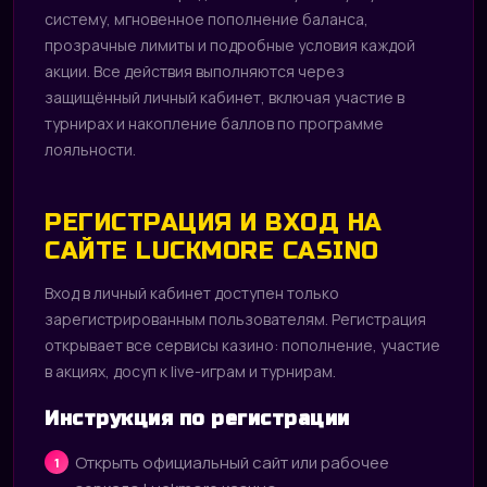
систему, мгновенное пополнение баланса,
прозрачные лимиты и подробные условия каждой
акции. Все действия выполняются через
защищённый личный кабинет, включая участие в
турнирах и накопление баллов по программе
лояльности.
РЕГИСТРАЦИЯ И ВХОД НА
САЙТЕ LUCKMORE CASINO
Вход в личный кабинет доступен только
зарегистрированным пользователям. Регистрация
открывает все сервисы казино: пополнение, участие
в акциях, досуп к live-играм и турнирам.
Инструкция по регистрации
Открыть официальный сайт или рабочее