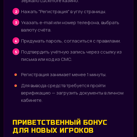
зеркало Luckmore казино.
Нажать "Регистрация" в углу страницы.
Указать e-mail или номер телефона, выбрать
валюту счёта.
Придумать пароль, согласиться с правилами.
Подтвердить учётную запись через ссылку из
письма или код из СМС.
Регистрация занимает менее 1 минуты.
Для вывода средств требуется пройти
верификацию — загрузить документы в личном
кабинете.
ПРИВЕТСТВЕННЫЙ БОНУС
ДЛЯ НОВЫХ ИГРОКОВ